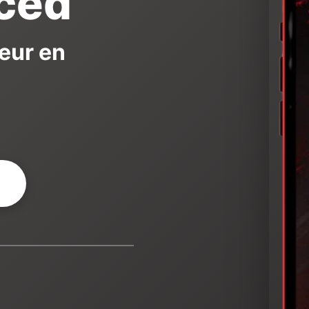
ced
teur en