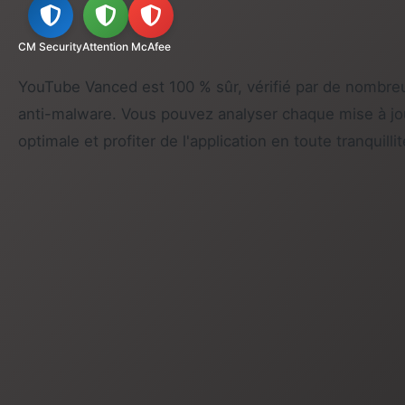
CM Security
Attention
McAfee
YouTube Vanced est 100 % sûr, vérifié par de nombreux
anti-malware. Vous pouvez analyser chaque mise à jo
optimale et profiter de l'application en toute tranquillit