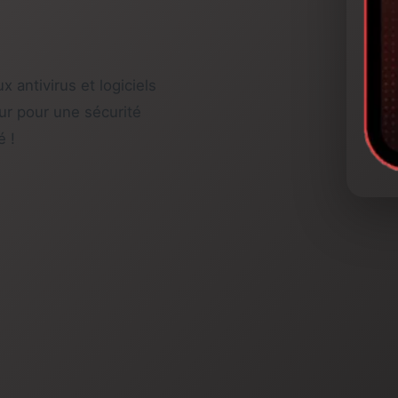
 antivirus et logiciels
ur pour une sécurité
é !