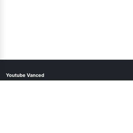
Youtube Vanced
help@youtubevancedapp.pk
Follow Us