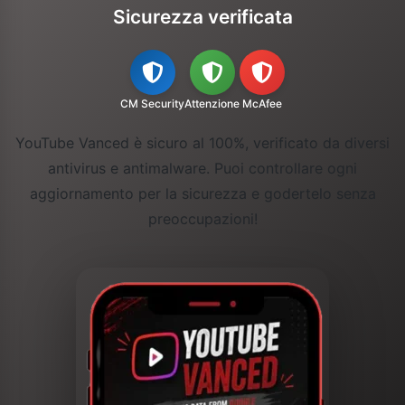
Sicurezza verificata
CM Security
Attenzione
McAfee
YouTube Vanced è sicuro al 100%, verificato da diversi
antivirus e antimalware. Puoi controllare ogni
aggiornamento per la sicurezza e godertelo senza
preoccupazioni!