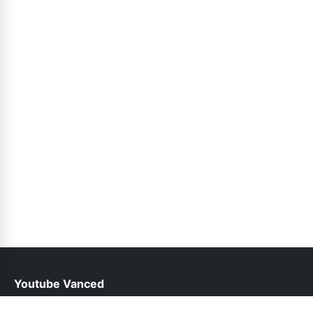
Youtube Vanced
help@youtubevancedapp.pk