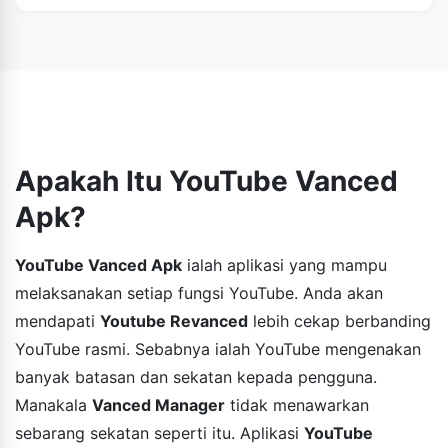
membincangkan keseluruhan prosedur secara terperinci
Youtube Revanced ialah laman web yang seratus
dalam perenggan yang dinyatakan di atas. Bacalah dan
peratus selamat dan terjamin. Anda semua tidak perlu
ikuti arahan untuk mendapatkan aplikasi dengan jayanya
risau tentang apa-apa semasa memuat turun atau
pada peranti anda.
menggunakan aplikasi. Peranti anda benar-benar
selamat. Ingat sahaja untuk memuat turun aplikasi
daripada sumber yang boleh dipercayai dan terjamin.
Apakah Itu YouTube Vanced
Apk?
YouTube Vanced Apk
ialah aplikasi yang mampu
melaksanakan setiap fungsi YouTube. Anda akan
mendapati
Youtube Revanced
lebih cekap berbanding
YouTube rasmi. Sebabnya ialah YouTube mengenakan
banyak batasan dan sekatan kepada pengguna.
Manakala
Vanced Manager
tidak menawarkan
sebarang sekatan seperti itu. Aplikasi
YouTube