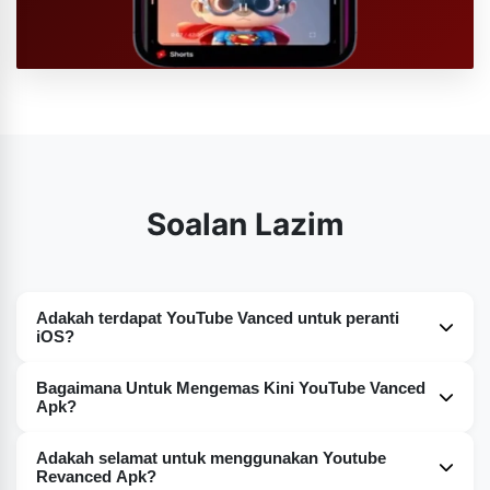
Soalan Lazim
Adakah terdapat YouTube Vanced untuk peranti
iOS?
Tidak. Malangnya pada masa ini anda semua tidak akan
Bagaimana Untuk Mengemas Kini YouTube Vanced
menemui versi YouTube Vanced sedemikian untuk
Apk?
peranti iOS. Buat masa ini, ia hanya tersedia untuk
Anda semua boleh mengemas kini YouTube Vanced
peranti Android.
Adakah selamat untuk menggunakan Youtube
dengan mudah pada peranti anda. Saya telah
Revanced Apk?