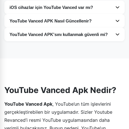
iOS cihazlar için YouTube Vanced var mı?
Hayır. Maalesef şu anda iOS cihazlar için YouTube
YouTube Vanced APK Nasıl Güncellenir?
Vanced'in böyle bir sürümünü bulamayacaksınız. Şimdilik
YouTube Vanced'i cihazlarınıza kolayca
sadece Android cihazlar için mevcut.
YouTube Vanced APK'sını kullanmak güvenli mi?
güncelleyebilirsiniz. Yukarıdaki paragrafta tüm prosedürü
YouTube Vanced yüzde yüz güvenli bir web sitesidir.
ayrıntılı olarak anlattım. Uygulamayı cihazınıza başarıyla
Uygulamayı indirirken veya kullanırken hiçbir şeyden
yüklemek için okuyun ve talimatları izleyin.
endişe etmenize gerek yok. Cihazınız tamamen güvende.
Sadece uygulamayı güvenilir ve güvenli bir kaynaktan
indirmeyi unutmayın.
YouTube Vanced Apk Nedir?
YouTube Vanced Apk
, YouTube’un tüm işlevlerini
gerçekleştirebilen bir uygulamadır. Sizler Youtube
Revanced’i resmi YouTube uygulamasından daha
verimli bulacaksınız. Bunun nedeni, YouTube’un