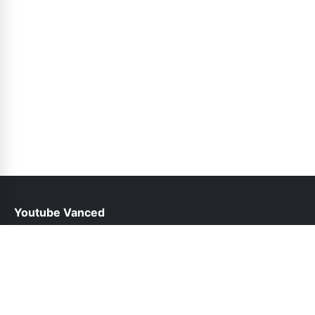
Youtube Vanced
help@youtubevancedapp.pk
Follow Us