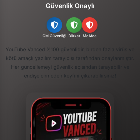
Güvenlik Onaylı
CM Güvenliği
Dikkat
McAfee
YouTube Vanced %100 güvenlidir, birden fazla virüs ve
kötü amaçlı yazılım tarayıcısı tarafından onaylanmıştır.
Her güncellemeyi güvenlik açısından tarayabilir ve
endişelenmeden keyfini çıkarabilirsiniz!