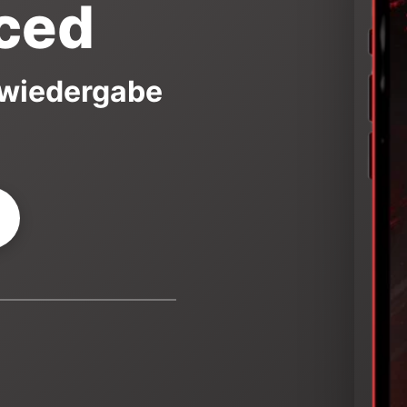
ced
dwiedergabe