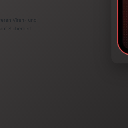
eren Viren- und
uf Sicherheit