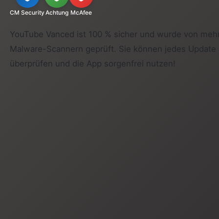
CM Security
Achtung
McAfee
YouTube Vanced ist 100 % sicher und wurde von mehr
Malware-Scannern geprüft. Sie können jedes Update a
überprüfen und die App sorgenfrei nutzen!