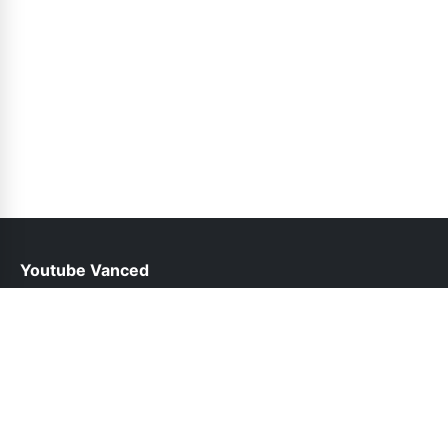
Youtube Vanced
help@youtubevancedapp.pk
Follow Us