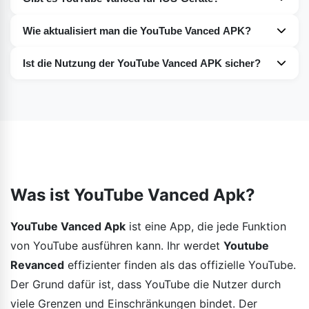
Nein. Leider gibt es derzeit keine Version von YouTube
Wie aktualisiert man die YouTube Vanced APK?
Vanced für iOS-Geräte. Die App ist momentan nur für
Sie können YouTube Vanced ganz einfach auf Ihren
Android-Geräte verfügbar.
Ist die Nutzung der YouTube Vanced APK sicher?
Geräten aktualisieren. Die Vorgehensweise habe ich im
YouTube Vanced ist eine absolut sichere Website. Sie
obigen Absatz ausführlich beschrieben. Lesen Sie die
müssen sich beim Herunterladen und Verwenden der
Anleitung und folgen Sie den Anweisungen, um die App
App keine Sorgen machen. Ihr Gerät ist vollständig
erfolgreich auf Ihrem Gerät zu installieren.
geschützt. Laden Sie die App einfach von einer
vertrauenswürdigen und sicheren Quelle herunter.
Was ist YouTube Vanced Apk?
YouTube Vanced Apk
ist eine App, die jede Funktion
von YouTube ausführen kann. Ihr werdet
Youtube
Revanced
effizienter finden als das offizielle YouTube.
Der Grund dafür ist, dass YouTube die Nutzer durch
viele Grenzen und Einschränkungen bindet. Der