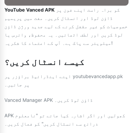
کو براہ راست اپنے فون پر
YouTube Vanced APK
ڈاؤن لوڈ اور انسٹال کریں۔ مفت میں پریمیم
خصوصیات کو غیر مقفل کرنے کے لیے جدید ورژن ڈاؤن
لوڈ کریں اور لطف اٹھائیں۔ یہ محفوظ، وائرس یا
میلویئر سے پاک ہے۔ آپ کے اعتماد کا شکریہ!
کیسے انسٹال کریں؟
اپنے اینڈرائیڈ براؤزر پر youtubevancedapp.pk
پر جائیں۔
Vanced Manager APK ڈاؤن لوڈ کریں۔
APK کھولیں اور اگر اشارہ کیا جائے تو "نامعلوم
ذرائع سے انسٹال کریں" کو فعال کریں۔