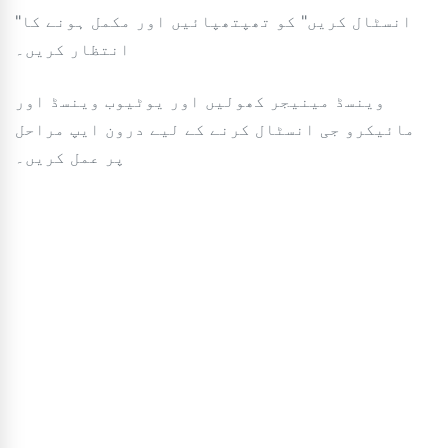
"انسٹال کریں" کو تھپتھپائیں اور مکمل ہونے کا
انتظار کریں۔
وینسڈ مینیجر کھولیں اور یوٹیوب وینسڈ اور
مائیکرو جی انسٹال کرنے کے لیے درون ایپ مراحل
پر عمل کریں۔