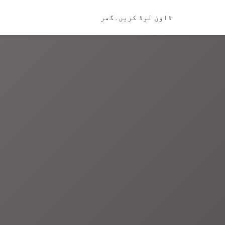
ڈاؤن لوڈ کریں۔
گھر