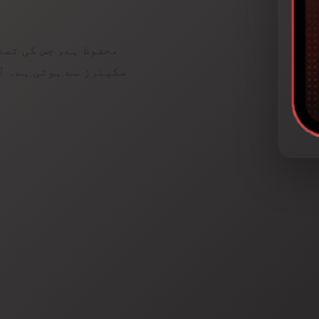
سکینرز سے ہوتی ہے۔ آ