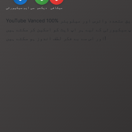
میکافی
دیکھو
سی ایم سیکیورٹی
YouTube Vanced 100% محفوظ ہے، جس کی تصدیق متعدد وائرس اور میلویئر
پ سیکیورٹی کے لیے ہر اپ ڈیٹ کو اسکین کر سکتے ہیں
اور اس سے بے فکر لطف اندوز ہو سکتے ہیں!