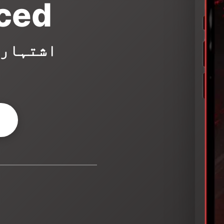
ced
اشتہارا