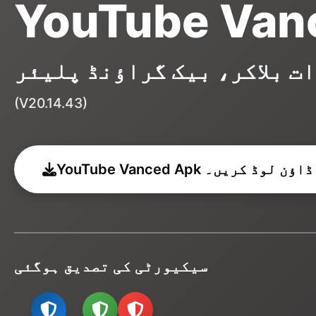
YouTube Van
ت بلاکر، بیک گراؤنڈ پلیئر
(V20.14.43)
YouTube Vanced Apk ڈاؤن لوڈ کریں۔
سیکیورٹی کی تصدیق ہوگئی