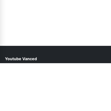
Youtube Vanced
help@youtubevancedapp.pk
Follow Us