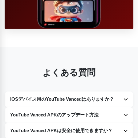
よくある質問
iOSデバイス用のYouTube Vancedはありますか？
いいえ。残念ながら、現時点ではiOSデバイス向けの
YouTube Vanced APKのアップデート方法
YouTube Vancedは提供されていません。今のところ、
Androidデバイスのみで利用可能です。
お使いのデバイスでYouTube Vancedを簡単にアップデート
YouTube Vanced APKは安全に使用できますか？
できます。上記の段落で手順を詳しく説明していますので、