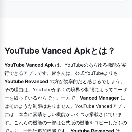
そちらを読んで手順に従ってください。
YouTube Vancedは100%安全なウェブサイトです。アプリ
のダウンロードや使用中に何も心配する必要はありません。
デバイスは完全に保護されています。信頼できる安全なソー
スからアプリをダウンロードするようにしてください。
YouTube Vanced Apkとは？
YouTube Vanced Apk
は、YouTubeのあらゆる機能を実
行できるアプリです。皆さんは、公式YouTubeよりも
Youtube Revanced
の方が効率的だと感じるでしょう。
その理由は、YouTubeが多くの境界や制限によってユーザ
ーを縛っているからです。一方で、
Vanced Manager
に
はそのような制限はありません。YouTube Vancedアプリ
には、本当に素晴らしい機能がいくつか搭載されていま
す。これらの機能の一部は公式版の機能をコピーしたもの
であり、一部は追加機能です。
Youtube Revanced
は、