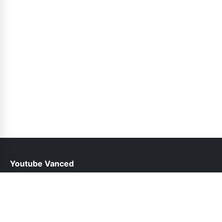
Youtube Vanced
help@youtubevancedapp.pk